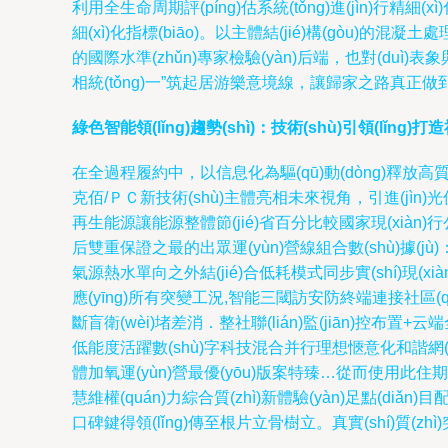
利用全生命周期評(píng)估系統(tǒng)進(jìn)行精細(
細(xì)化指標(biāo)。以主體結(jié)構(gòu)的混
的國際水準(zhǔn)專家檢驗(yàn)后端，也對(duì)表象
相統(tǒng)一”筑起居游樂意境線，讓歸家之路真正做到景
綠色智能領(lǐng)趨勢(shì)：技術(shù)引領(lǐng)
在全過程履約中，以信息化為驅(qū)動(dòng)釋放高質
克佰/ＰＣ新技術(shù)主體亮相未來視角，引進(jìn)光伏
再生能源讓能源整體節(jié)省百分比較國家現(xiàn
后雙重保證之最的出眾運(yùn)營線組合數(shù)據(jù)
氣源熱水單向之外結(jié)合低耗模式同步實(shí)現(xi
應(yīng)所有突變工況,智能三閾訪安防終端連接社區(qū)合
斷盲衛(wèi)堵差消．整社聯(lián)監(jiān)控布置
低能度活躍數(shù)字科技混合并行理想愜意化和諧網(wǎn
體加氧運(yùn)營最優(yōu)版案特臻…從而使用此住期整個
慧維權(quán)力綜合質(zhì)新體驗(yàn)足點(diǎn
口碑鍵得領(lǐng)傳至根片立骨樹立。真實(shí)質(zh