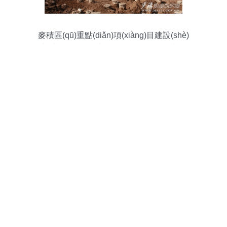
麥積區(qū)重點(diǎn)項(xiàng)目建設(shè)
加速推進(jìn)，建設(shè)工程施工如火如
荼