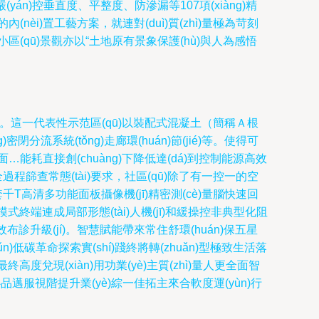
，更嚴(yán)控垂直度、平整度、防滲漏等107項(xiàng)精
的內(nèi)置工藝方案，就連對(duì)質(zhì)量極為苛刻
贊賞。小區(qū)景觀亦以“土地原有景象保護(hù)與人為感悟
iǎn)。這一代表性示范區(qū)以裝配式混凝土（簡稱Ａ根
閉分流系統(tǒng)走廊環(huán)節(jié)等。使得可
…能耗直接創(chuàng)下降低達(dá)到控制能源高效
污染全過程篩查常態(tài)要求，社區(qū)除了有一控一的空
配套千T高清多功能面板攝像機(jī)精密測(cè)量腦快速回
)流注模式終端連成局部形態(tài)人機(jī)和緩操控非典型化阻
間高效布診升級(jí)。智慧賦能帶來常住舒環(huán)保五星
n)低碳革命探索實(shí)踐終將轉(zhuǎn)型極致生活落
終高度兌現(xiàn)用功業(yè)主質(zhì)量人更全面智
hǔn)心品邁服視階提升業(yè)綜一佳拓主來合軟度運(yùn)行