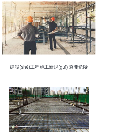
建設(shè)工程施工新規(guī) 避開危險
(xiǎn)地段，學(xué)校抗震標(biāo)準
(zhǔn)高于一般建筑