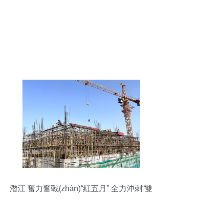
潛江 奮力奮戰(zhàn)“紅五月” 全力沖刺“雙
過半”