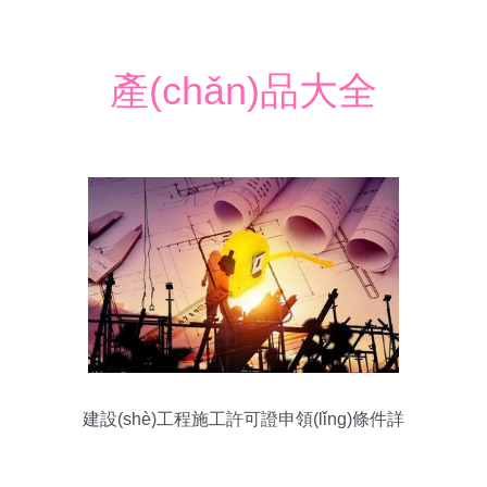
產(chǎn)品大全
建設(shè)工程施工許可證申領(lǐng)條件詳
解