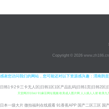
Copyright © 2026
www.zh186.cn
感谢您访问我们的网站，您可能还对以下资源感兴趣：渭南鹊贫
日韩1卡2卡三卡无人区|日韩1区1区产品乱码|日韩1页|日韩2区|日
天堂网2010aU 91麻豆网址视频 欧美成人图片网 人人插人人射 欧美九
人不卡在线 97色97 亚洲天堂综合激情 91熟妇视频 男人天堂网91 
日本一级大片
微拍福利在线观看
91香蕉APP
国产二区三区
国