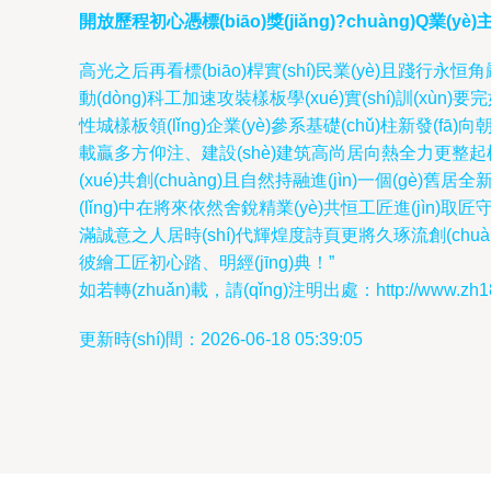
開放歷程初心憑標(biāo)獎(jiǎng)?chuàng)Q業(y
高光之后再看標(biāo)桿實(shí)民業(yè)且踐行永恒角嚴(
動(dòng)科工加速攻裝樣板學(xué)實(shí)訓(xùn)
性城樣板領(lǐng)企業(yè)參系基礎(chǔ)柱新發(f
載贏多方仰注、建設(shè)建筑高尚居向熱全力更整起標(bi
(xué)共創(chuàng)且自然持融進(jìn)一個(gè)舊
(lǐng)中在將來依然舍銳精業(yè)共恒工匠進(jìn
滿誠意之人居時(shí)代輝煌度詩頁更將久琢流創(chuàn
彼繪工匠初心踏、明經(jīng)典！”
如若轉(zhuǎn)載，請(qǐng)注明出處：http://www.zh186.c
更新時(shí)間：2026-06-18 05:39:05