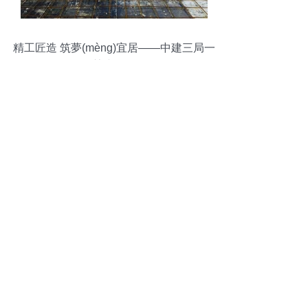
精工匠造 筑夢(mèng)宜居——中建三局一
公司項(xiàng)目榮膺2019詹天佑獎(jiǎng)
優(yōu)秀住宅小區(qū)金獎(jiǎng)紀(jì)實
(shí)