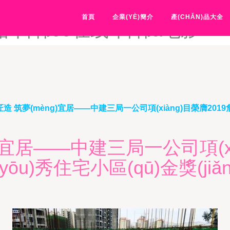
1区1区产品乱码-日韩1页-日
首頁
企業(YÈ)簡介
產(CHǍN)品大全
品-日韩99在线-日韩a电影
造 筑夢(mèng)宜居——中建三局一公司項(xiàng)目榮膺2019詹天
)宜居——中建三局一公司項(xi
(yōu)秀住宅小區(qū)金獎(jiǎng)