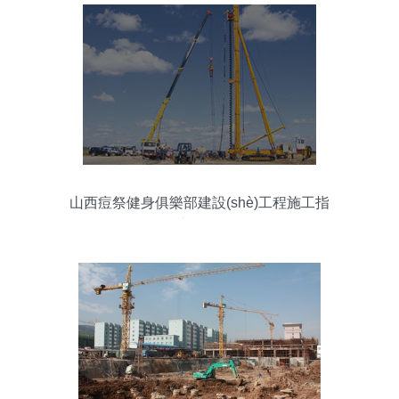
山西痘祭健身俱樂部建設(shè)工程施工指
導(dǎo)