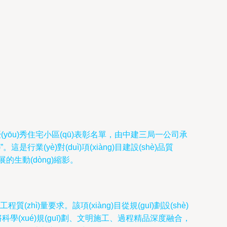
g)優(yōu)秀住宅小區(qū)表彰名單，由中建三局一公司承
這是行業(yè)對(duì)項(xiàng)目建設(shè)品質
)展的生動(dòng)縮影。
工程質(zhì)量要求。該項(xiàng)目從規(guī)劃設(shè)
uì)將科學(xué)規(guī)劃、文明施工、過程精品深度融合，