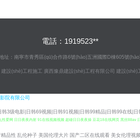
電話：1919523**
地址：南寧市青秀區(qū)合作路6號(hào)五洲國際D棟605號(hào
建設(shè)工程施工
廣西豫鼎建設(shè)工程有限公司
建設(shè
影院有限公司
韩3级电影|日韩69视频|日韩91视频|日韩99精品|日韩99在线|
九性爱网 日日夜夜內射 91在线视频视频 超碰日日夜夜操 豆花18在线网页 黑丝88av
国产精品免费久久 国i视频 男人天堂B 欧美性交免费网站 婷婷五月天网址 91豆花影院官网
产精品性
乱伦种子
美国伦理大片
国产二区在线观看
美女伦理视